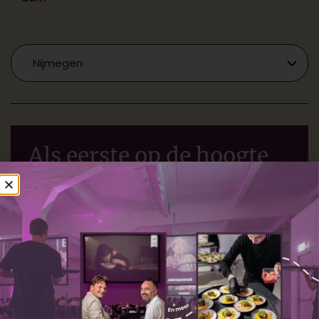
Als eerste op de hoogte
via onze nieuwsbrief
Mis niets van Cinema Culinair en meld je nu aan
voor onze nieuwsbrief. Ontdek als eerste onze
allernieuwste films.
Voornaam
*