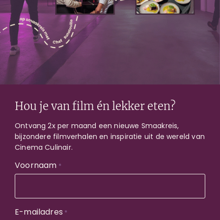
E-mailadres
*
Akkoord
Door dit formulier in te vullen, ga je akkoord met
het
privacybeleid
.
*
*
Hou je van film én lekker eten?
Ontvang 2x per maand een nieuwe Smaakreis,
bijzondere filmverhalen en inspiratie uit de wereld van
Cinema Culinair.
Voornaam
*
E-mailadres
*