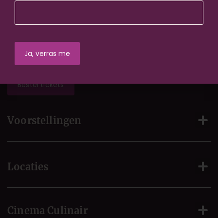
Contact
Service@cinemaculinair.nl
Bestel tickets
Voorstellingen
Locaties
Cinema Culinair