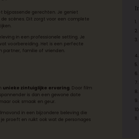
I
et bijpassende gerechten. Je geniet
ij de scènes. Dit zorgt voor een complete
ijken.
leving in een professionele setting. Je
wat voorbereiding. Het is een perfecte
 partner, familie of vrienden.
en
unieke zintuiglijke ervaring
. Door film
 spannender is dan een gewone date
, maar ook smaak en geur.
lmavond in een bijzondere beleving die
ilm, je proeft en ruikt ook wat de personages