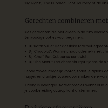
‘Big Night’, ‘The Hundred-Foot Journey’ of de anim
Gerechten combineren met
Kies gerechten die niet alleen in de film voorko
Eenvoudige opties voor beginners:
Bij ‘Ratatouille’: Het klassieke ratatouillegroe
Bij ‘Chocolat’: Warme chocolademelk met chil
Bij ‘Chef’: Een Cubaanse sandwich
Bij ‘The Menu’: Een cheeseburger tijdens de s
Bereid zoveel mogelijk vooraf, zodat je tijdens d
hapjes en drankjes tussendoor maken de ervarin
Timing is belangrijk. Noteer precies wanneer in 
je voorbereiding daarop kunt afstemmen.
De juiste sfeer creëren