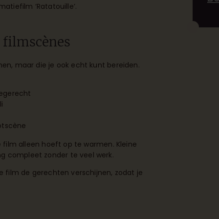
atiefilm ‘Ratatouille’.
 filmscènes
men, maar die je ook echt kunt bereiden.
ntegerecht
i
lotscène
e film alleen hoeft op te warmen. Kleine
g compleet zonder te veel werk.
de film de gerechten verschijnen, zodat je