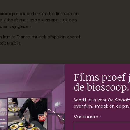
ioscoop
door de lichten te dimmen en
e zithoek met extra kussens. Dek een
s en wijnglazen.
m kun je Franse muziek afspelen vooraf.
dbereik is.
Films proef j
eldkwaliteit
nodig: een groot scherm of
:
de bioscoop.
Schrijf je in voor
De Smaakr
over film, smaak en de psy
Voornaam
*