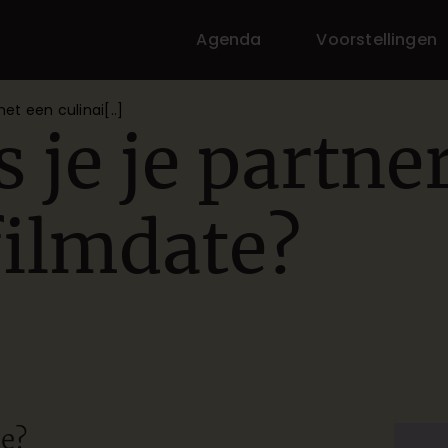
Agenda
Voorstellingen
et een culinai[..]
 je je partne
filmdate?
te?