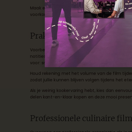
Maak een schema met tijdstippen waarop gerech
voorkomt stress en zorgt dat je kunt genieten 
Praktische tips
Voorbereiding is belangrijk voor een vlekkeloze 
notities over de momenten waarop je gerechten 
voor: snijd groenten en maak sauzen klaar.
Houd rekening met het volume van de film tijd
zodat jullie kunnen blijven volgen tijdens het et
Als je weinig kookervaring hebt, kies dan eenvo
delen kant-en-klaar kopen en deze mooi presen
Professionele culinaire fi