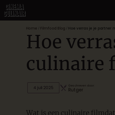
Home
Filmfood Blog
Hoe verras je je partner m
/
/
Hoe verras
culinaire 
Geschreven door:
4 juli 2025
Rutger
Wat is een culinaire filmda