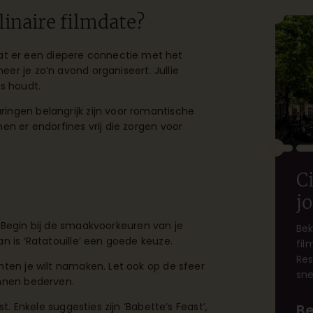
inaire filmdate?
 er een diepere connectie met het
er je zo’n avond organiseert. Jullie
is houdt.
ingen belangrijk zijn voor romantische
en er endorfines vrij die zorgen voor
Ci
j
 Begin bij de smaakvoorkeuren van je
Bek
n is ‘Ratatouille’ een goede keuze.
fil
Res
hten je wilt namaken. Let ook op de sfeer
sne
unnen bederven.
t. Enkele suggesties zijn ‘Babette’s Feast’,
Be