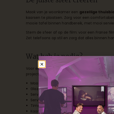
Maak van je woonkamer een
gezellige thuisb
kaarsen te plaatsen. Zorg voor een comfortabel
mooie tafel binnen handbereik, met mooi servie
Stem de sfeer af op de film: voor een Franse fil
Zet telefoons op stil en zorg dat alles binnen han
Wat heb je nodig?
Voor een geslaagde avond heb je een
goede be
projector en goed geluid. Voor het culinaire deel
Mooi servies passend bij het thema
Glazen voor verschillende dranken
Serveerplateaus en warmhoudschaaltjes
Servetten en voldoende bestek
Timer om de timing bij te houden
Kaarsen voor de sfeer