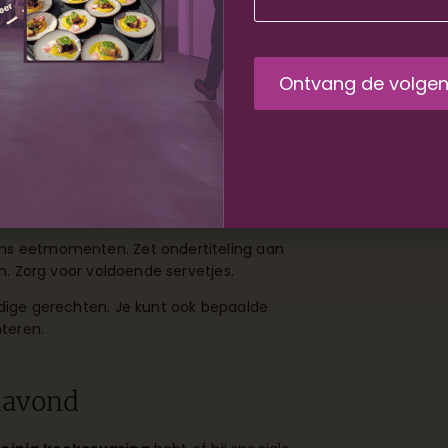
ten in de film verschijnen. Een goed plan
van de avond.
avond. Bekijk de film vooraf en maak
wilt serveren. Bereid zoveel mogelijk
ens eetmomenten. Zet ondertiteling aan
en. Zorg voor voldoende servetjes.
udige gerechten. Je kunt ook bepaalde
teren.
lmavond