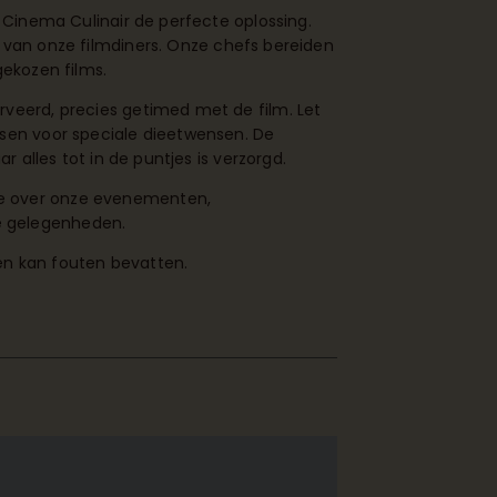
t Cinema Culinair de perfecte oplossing.
 van onze filmdiners. Onze chefs bereiden
gekozen films.
rveerd, precies getimed met de film. Let
ssen voor speciale dieetwensen. De
ar alles tot in de puntjes is verzorgd.
e over onze evenementen,
e gelegenheden.
en kan fouten bevatten.