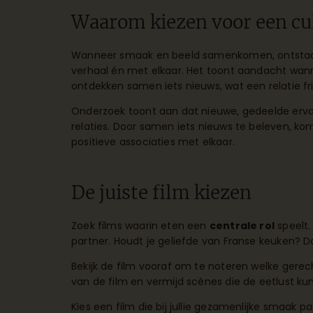
Waarom kiezen voor een cul
Wanneer smaak en beeld samenkomen, ontstaat
verhaal én met elkaar. Het toont aandacht wanne
ontdekken samen iets nieuws, wat een relatie fr
Onderzoek toont aan dat nieuwe, gedeelde ervar
relaties. Door samen iets nieuws te beleven, kom
positieve associaties met elkaar.
De juiste film kiezen
Zoek films waarin eten een
centrale rol
speelt.
partner. Houdt je geliefde van Franse keuken? Da
Bekijk de film vooraf om te noteren welke gerec
van de film en vermijd scènes die de eetlust k
Kies een film die bij jullie gezamenlijke smaak pas