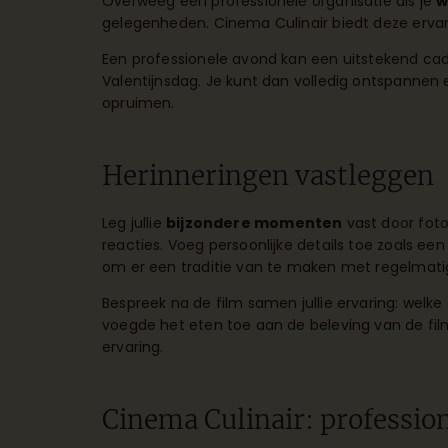
Overweeg een professionele organisatie als je
w
gelegenheden. Cinema Culinair biedt deze ervari
Een professionele avond kan een uitstekend cade
Valentijnsdag. Je kunt dan volledig ontspannen
opruimen.
Herinneringen vastleggen
Leg jullie
bijzondere momenten
vast door foto
reacties. Voeg persoonlijke details toe zoals
om er een traditie van te maken met regelmatig
Bespreek na de film samen jullie ervaring: welk
voegde het eten toe aan de beleving van de fil
ervaring.
Cinema Culinair: professio