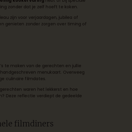
einig kookervaring
hebt of bij speciale
ng zonder dat je zelf hoeft te koken.
au zijn voor verjaardagen, jubilea of
 en genieten zonder zorgen over timing of
’s te maken van de gerechten en jullie
 een handgeschreven menukaart. Overweeg
e culinaire filmdates.
e gerechten waren het lekkerst en hoe
m? Deze reflectie verdiept de gedeelde
nele filmdiners