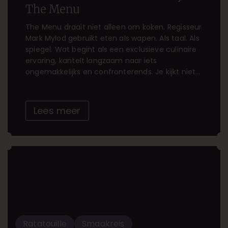
The Menu
The Menu draait niet alleen om koken. Regisseur
Mark Mylod gebruikt eten als wapen. Als taal. Als
spiegel. Wat begint als een exclusieve culinaire
ervaring, kantelt langzaam naar iets
ongemakkelijks en confronterends. Je kijkt niet
alleen, je proeft spanning, afstand en
uiteindelijk… opluchting. De film voelt als een
zorgvuldig opgebouwd degustatiemenu. Maar
Lees meer
geen warm, troostend […]
Ratatouille
Smaakreis