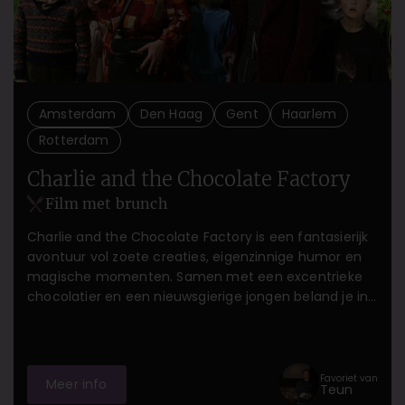
Amsterdam
Den Haag
Gent
Haarlem
Rotterdam
Charlie and the Chocolate Factory
Film met brunch
Charlie and the Chocolate Factory is een fantasierijk
avontuur vol zoete creaties, eigenzinnige humor en
magische momenten. Samen met een excentrieke
chocolatier en een nieuwsgierige jongen beland je in
een wonderlijke wereld van chocolade, kleurrijke zalen
en onverwachte verrassingen. Rijke smaken, speelse
personages en een tikje absurditeit komen samen in
een visueel feest dat prikkelt, verwondert en je even
Favoriet van
Meer info
Teun
helemaal laat wegdromen.