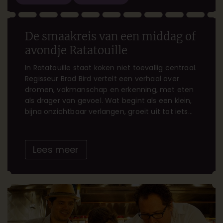
De smaakreis van een middag of
avondje Ratatouille
In Ratatouille staat koken niet toevallig centraal.
Regisseur Brad Bird vertelt een verhaal over
dromen, vakmanschap en erkenning, met eten
als drager van gevoel. Wat begint als een klein,
bijna onzichtbaar verlangen, groeit uit tot iets
groots. Iets dat raakt. De film voelt als een
klassiek Frans menu: diepgaand, zorgvuldig
opgebouwd en vol karakter. Niet […]
Lees meer