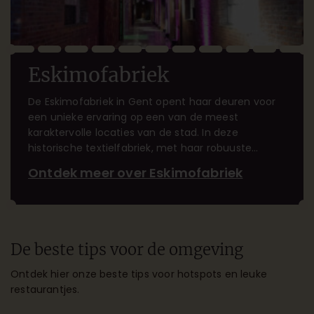
Eskimofabriek
De Eskimofabriek in Gent opent haar deuren voor
een unieke ervaring op een van de meest
karaktervolle locaties van de stad. In deze
historische textielfabriek, met haar robuuste
bakstenen muren en industriële charme, stap je
Ontdek meer over Eskimofabriek
binnen in een wereld waar het verleden en de
creativiteit van vandaag samenkomen. Terwijl je
geniet van een sfeervolle setting vol karakter,
wordt je omringd door de rijke geschiedenis van
Gent. De Eskimofabriek biedt een inspirerende
De beste tips voor de omgeving
ambiance die elke bijeenkomst, van diner tot
evenement, onvergetelijk maakt. Een ervaring die
Ontdek hier onze beste tips voor hotspots en leuke
blijft hangen.
restaurantjes.