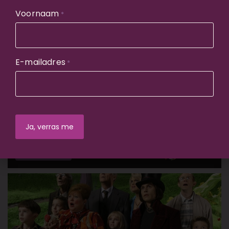
Amsterdam
Den Bosch
Den Haag
Gent
Voornaam
*
Groningen
Haarlem
Rotterdam
Chef
Film met diner
E-mailadres
*
Deze 100% feelgood film zit vol smakelijke streetfood
gerechten en personages die gewaagde keuzes
maken en hun hart volgen.
Favoriet van
Meer info
Rutger