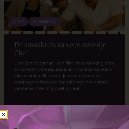
Chef
Smaakreis
De smaakreis van een avondje
Chef
Chef is niet zomaar een film waar toevallig eten
in voorkomt. De regisseur Jon Favreau wil je iets
laten voelen. Hij neemt je mee op een reis
waarin gerechten de emoties van het verhaal
versterken. De film voelt als een
culinaire/zintuiglijke ervaring: warm, vrolijk en
troostend. Je ontspant, glimlacht en voelt je
verbonden. Alsof je […]
Lees meer