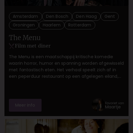
Amsterdam
Den Bosch
Den Haag
Gent
Groningen
Haarlem
Rotterdam
The Menu
Film met diner
The Menu is een maatschappij kritische komedie
waarin horror, humor en spanning worden afgewisseld
met fantastisch eten. Het verhaal speelt zich af in
een peperduur restaurant op een afgelegen eiland,
waar 14 gasten de food-beleving van hun leven gaan
meemaken.
Favoriet van
Meer info
Maartje