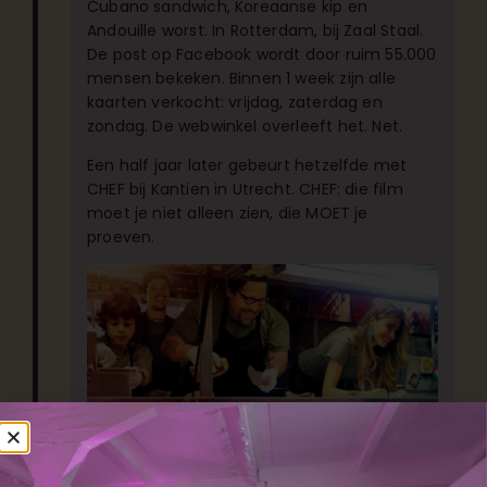
Cubano sandwich, Koreaanse kip en
Andouille worst. In Rotterdam, bij Zaal Staal.
De post op Facebook wordt door ruim 55.000
mensen bekeken. Binnen 1 week zijn alle
kaarten verkocht: vrijdag, zaterdag en
zondag. De webwinkel overleeft het. Net.
Een half jaar later gebeurt hetzelfde met
CHEF bij Kantien in Utrecht. CHEF: die film
moet je niet alleen zien, die MOET je
proeven.