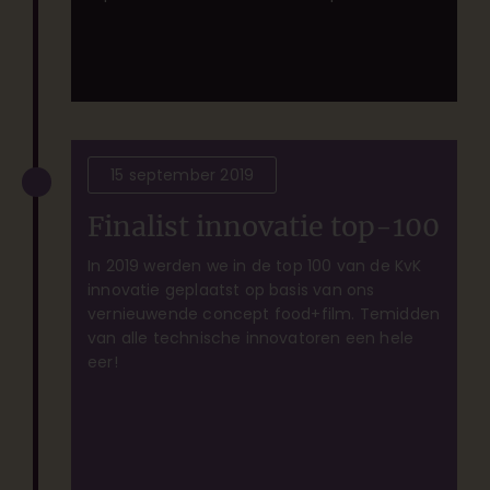
15 september 2019
Finalist innovatie top-100
In 2019 werden we in de top 100 van de KvK
innovatie geplaatst op basis van ons
vernieuwende concept food+film. Temidden
van alle technische innovatoren een hele
eer!