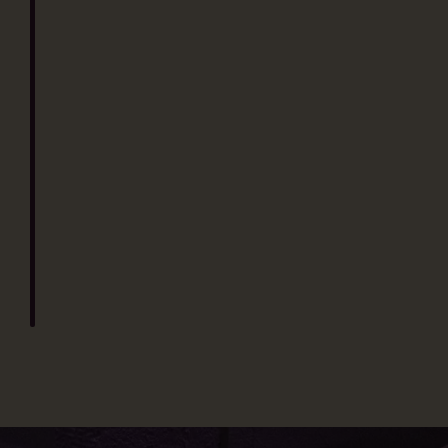
Cinema Culinair steekt de
grens over: Antwerpen en
Gent!
Ken je dat liedje *“First we take Manhattan,
then we take Berlin”* van Joe Cocker? Dat
gevoel hebben wij nu ook. In 2025 zetten we
onze reis voort, dit keer over de grens naar
België!
We hebben twee geweldige locaties
gevonden in Antwerpen en Gent. Hier
brengen we opnieuw onze unieke mix van
film en food naar bijzondere plekken.
Verwacht dezelfde onvergetelijke ervaring:
topfilms gecombineerd met gerechten die
je meevoeren in het verhaal.
Cinema Culinair verovert nieuwe steden,
maar blijft trouw aan wat we doen: films