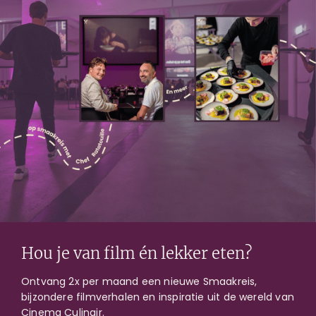
08 december 2018
Volle balzalen zorgen
voor 9.000 bezoekers
Hou je van film én lekker eten?
Wat zijn de mooiste plekken voor een
Ontvang 2x per maand een nieuwe Smaakreis,
Cinema Culinair voorstelling? Balzalen! Hoge
bijzondere filmverhalen en inspiratie uit de wereld van
plafonds, sjieke uitstraling en lekker ruim.
Cinema Culinair.