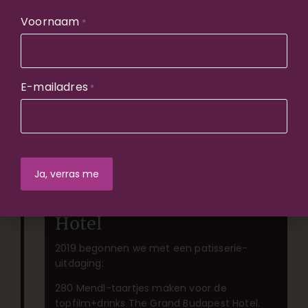
Voor publieke filmdiners en zakelijke events.
Inmiddels hebben we ruim 9.000 bezoekers
Voornaam
*
mogen verwelkomen.
E-mailadres
*
12 januari 2019
280 mendl taartjes voor
The Grand Budapest
Hotel
2019 begonnen we met een patisserie-
uitdaging:
280 Mendl-taartjes maken voor de
topfilm+drinks The Grand Budapest Hotel.