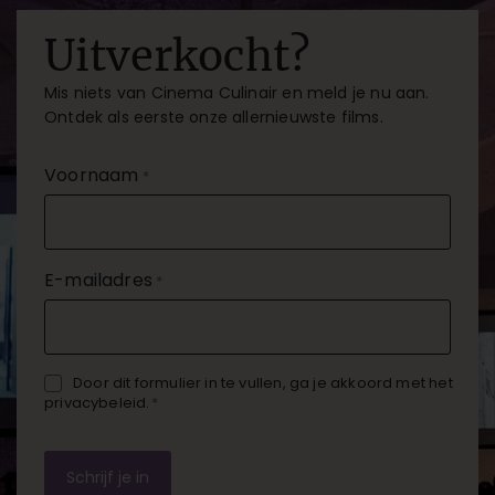
kijken en proeven. Antwerpen en Gent, wij
Uitverkocht?
komen eraan!
Mis niets van Cinema Culinair en meld je nu aan.
Ontdek als eerste onze allernieuwste films.
Voornaam
*
E-mailadres
*
Akkoord
Door dit formulier in te vullen, ga je akkoord met
het
privacybeleid
.
*
*