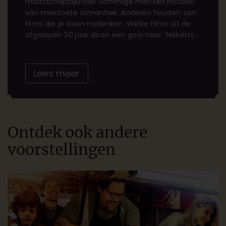
maatschappijkritiek Sommige mensen houden
van mierzoete romantiek. Anderen houden van
films die je doen nadenken. Welke films uit de
afgelopen 50 jaar doen een gooi naar “lekkerste
maatschappijkritische film” die je niet alleen
laat genieten met al je zintuigen, maar ook je
hersens laat kraken.. Voedsel als krachtig middel
Lees meer
[…]
Ontdek ook andere
voorstellingen