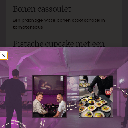
Bonen cassoulet
Een prachtige witte bonen stoofschotel in
tomatensaus
Pistache cupcake met een
chocolade topping
Plaatpizza provençale
Pizza met olijfjes, mozzarella en gegrilde
groenten
Aardappel puree
C'est une purée médicinal