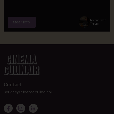
een wonderlijke wereld van chocolade, kleurrijke zalen
en onverwachte verrassingen. Rijke smaken, speelse
personages en een tikje absurditeit komen samen in
een visueel feest dat prikkelt, verwondert en je even
Favoriet van
Meer info
Teun
helemaal laat wegdromen.
Contact
Service@cinemaculinair.nl