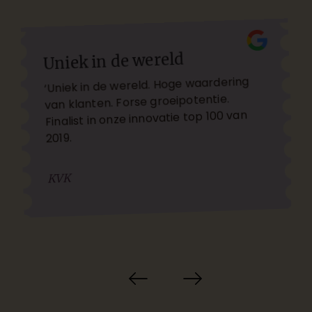
Leukste cadeau om te geven
‘Lekkerste cadeau om te geven. En om
te krijgen. Overtreft alle
verwachtingen.’
Leukedingendoen