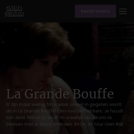
Bestel tickets
La Grande Bouffe
Er zijn maar weinig films waar zoveel in gegeten wordt
als in La Grande Bouffe. Film voor liefhebbers. Je houdt
van deze film of je vindt ‘m vreselijk. Ideaal om te
beleven met je beste vrienden. AYOR: At Your Own Risk.