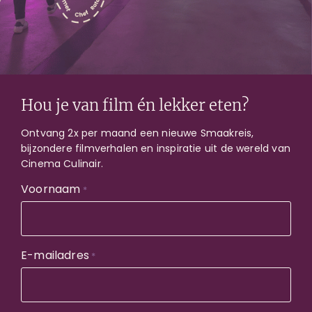
Pasta ‘andrea’
Groene lintpasta met pesto saus en
tomatenroomkaas
Crêpes suzette
Hou je van film én lekker eten?
Het Franse nagerecht met in Grand Marnier en
Ontvang 2x per maand een nieuwe Smaakreis,
sinaasappel geflambeerde pannenkoekjes
bijzondere filmverhalen en inspiratie uit de wereld van
Cinema Culinair.
Kip in witte wijn saus met
Voornaam
*
brood
Met peper en citroen in de oven bereid
E-mailadres
*
Knolselderij stoof met witte wijn en
soepstengels
Tarte Andrea