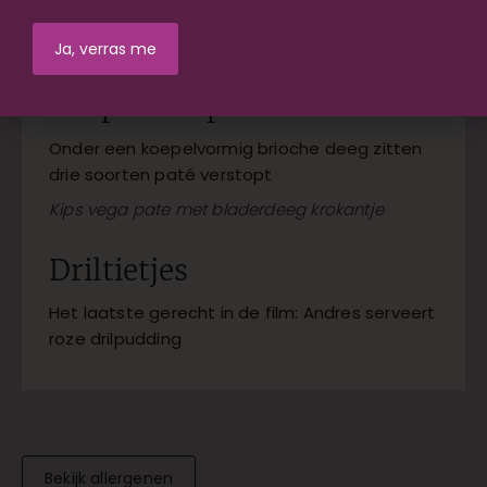
Vruchtentaartje met witte en rode druiven
Couple van paté
Onder een koepelvormig brioche deeg zitten
drie soorten paté verstopt
Kips vega pate met bladerdeeg krokantje
Driltietjes
Het laatste gerecht in de film: Andres serveert
roze drilpudding
Bekijk allergenen