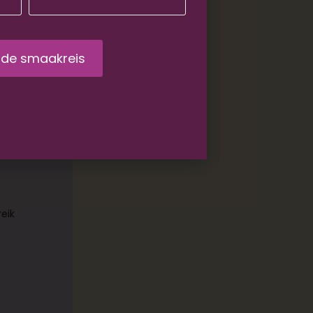
sten.
l
het
reik