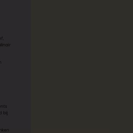
f,
inair
n
ents
 bij
enken