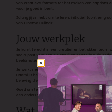
van creatieve formats tot het maken van captions en v
waar je goed in bent.
Zolang jij zin hebt om te leren, initiatief toont en 
van Cinema Culinair.
Jouw werkplek
Je komt terecht in een creatief en betrokken team w
social post voor een nieuwe filmvoorstelling, de an
beeldmateriaal tijdens een event of schrijf je een tek
Je werkt mee aan de zichtbaarheid van Cinema Culina
Daarbij is het belangrijk dat je gevoel hebt voor sfee
beleving die onze gasten op locatie ervaren.
Goed om te weten: deze stage is vooral een meewerkst
een onderzoek of grotere opdracht? Dan bespreken w
Wat ga je doen?