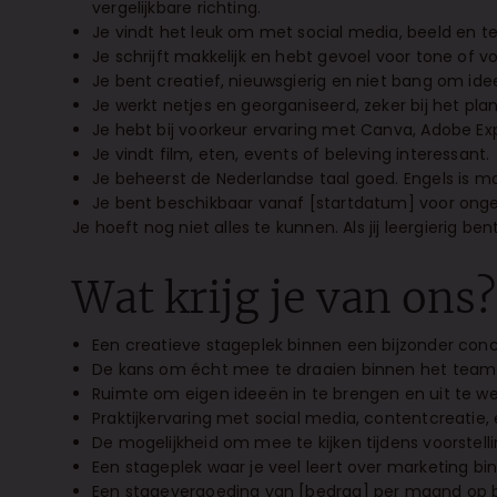
vergelijkbare richting.
Je vindt het leuk om met social media, beeld en tek
Je schrijft makkelijk en hebt gevoel voor tone of vo
Je bent creatief, nieuwsgierig en niet bang om ide
Je werkt netjes en georganiseerd, zeker bij het pl
Je hebt bij voorkeur ervaring met Canva, Adobe Expr
Je vindt film, eten, events of beleving interessant.
Je beheerst de Nederlandse taal goed. Engels is
Je bent beschikbaar vanaf [startdatum] voor ong
Je hoeft nog niet alles te kunnen. Als jij leergierig be
Wat krijg je van ons?
Een creatieve stageplek binnen een bijzonder con
De kans om écht mee te draaien binnen het team
Ruimte om eigen ideeën in te brengen en uit te we
Praktijkervaring met social media, contentcreati
De mogelijkheid om mee te kijken tijdens voorstell
Een stageplek waar je veel leert over marketing bi
Een stagevergoeding van [bedrag] per maand op ba