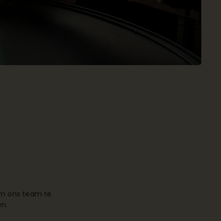
 om ons team te
en.