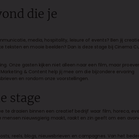
ond die je
mmunicatie, media, hospitality, leisure of events? Ben jij creatie
erke teksten en mooie beelden? Dan is deze stage bij Cinema Cul
ving. Onze gasten kijken niet alleen naar een film, maar proeve
 Marketing & Content help jij mee om die bijzondere ervaring
wsbrieven en rondom onze voorstellingen.
e stage
e te draaien binnen een creatief bedrijf waar film, horeca, ev
mensen nieuwsgierig maakt, raakt en zin geeft om een avond
 posts, reels, blogs, nieuwsbrieven en campagnes. Van het bed