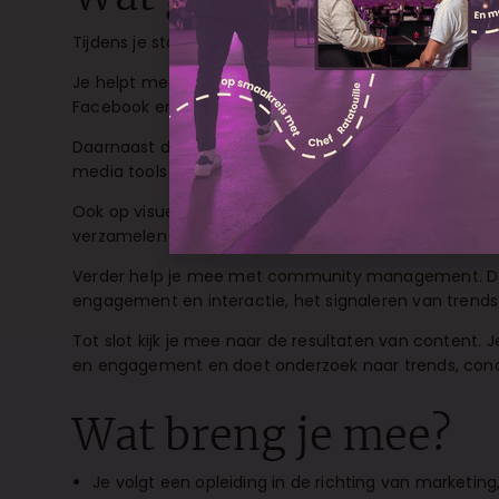
Tijdens je stage ondersteun je bij verschillende ond
Je helpt mee met het maken en opmaken van social m
Facebook en LinkedIn. Ook schrijf je mee aan caption
Daarnaast denk je mee over de contentplanning. Je w
media tools en helpt de tone of voice en huisstijl va
Ook op visueel vlak kun je aan de slag. Je maakt eenvo
verzamelen van beeldmateriaal op onze events en ond
Verder help je mee met community management. De
engagement en interactie, het signaleren van trend
Tot slot kijk je mee naar de resultaten van content. 
en engagement en doet onderzoek naar trends, con
Wat breng je mee?
Je volgt een opleiding in de richting van marketing