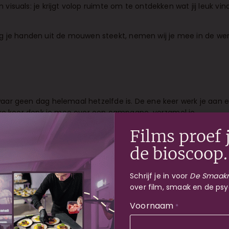
isuals: je krijgt volop ruimte om te ontdekken wat jij leuk vin
graag je handen uit de mouwen steekt, nemen wij je mee in de we
aar geen dag helemaal hetzelfde is. De ene keer werk je aan 
dere keer denk je mee over een campagne, verzamel je
st voor de website.
Films proef j
ir op platforms zoals Instagram, TikTok, Facebook en LinkedIn
de bioscoop.
r, beeld, taal en timing. Want alles wat we delen, moet passen bi
Schrijf je in voor
De Smaakr
age waarin je veel praktijkervaring opdoet. Heb je vanuit sch
over film, smaak en de psy
e graag vooraf samen of en hoe dit binnen de stage past.
Voornaam
*