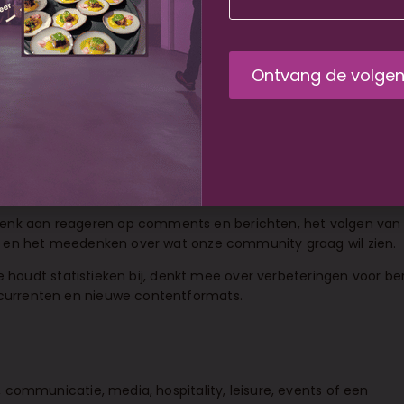
erdelen van marketing en content.
edia posts en reels voor onder andere Instagram, TikTok,
s, hashtags, call-to-actions, blogs, nieuwsberichten en webtek
erkt mee aan de contentkalender, plant berichten in via socia
n Cinema Culinair te bewaken.
udige visuals in tools zoals Canva of Adobe Express, helpt bij 
ersteunt bij het bewerken van foto’s en korte video’s.
nk aan reageren op comments en berichten, het volgen van
s en het meedenken over wat onze community graag wil zien.
Je houdt statistieken bij, denkt mee over verbeteringen voor be
currenten en nieuwe contentformats.
, communicatie, media, hospitality, leisure, events of een