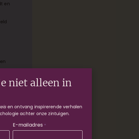
dt en
reld
een
e niet alleen in
.
j de
eis
en ontvang inspirerende verhalen
ool
chologie achter onze zintuigen.
E-mailadres
*