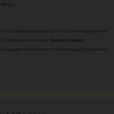
ellingen.
content en beleving samenbrengt? Dan horen we graag van je.
nl
of solliciteer via de knop
‘Solliciteer direct’
.
via
rutger@cinemaculinair.nl
. We denken graag met je mee.