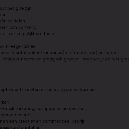
st bezig te zijn.
ice.
eën te delen.
annen van content.
ess of vergelijkbare tools.
 mooi meegenomen.
eveer [aantal weken/maanden] en [aantal uur] per week.
nt, initiatief neemt en graag wilt groeien, leren we je de rest gra
cept waar film, eten en beleving samenkomen.
.
rken.
e, e-mailmarketing, campagnes en events.
ingen en events.
nnen een creatief en commercieel bedrijf.
sis van [aantal uur].