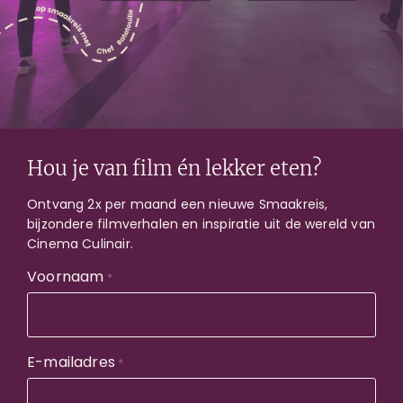
Akkoord
Door dit formulier in te vullen, ga je akkoord met
het
privacybeleid
.
*
*
Hou je van film én lekker eten?
Ontvang 2x per maand een nieuwe Smaakreis,
bijzondere filmverhalen en inspiratie uit de wereld van
Cinema Culinair.
Voornaam
*
E-mailadres
Contact
*
Service@cinemaculinair.nl