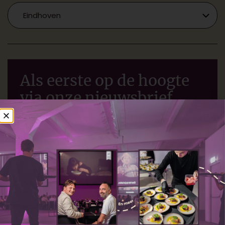
Als eerste op de hoogte
via onze nieuwsbrief
Mis niets van Cinema Culinair en meld je nu aan
voor onze nieuwsbrief. Ontdek als eerste onze
allernieuwste films.
Voornaam
*
E-mailadres
*