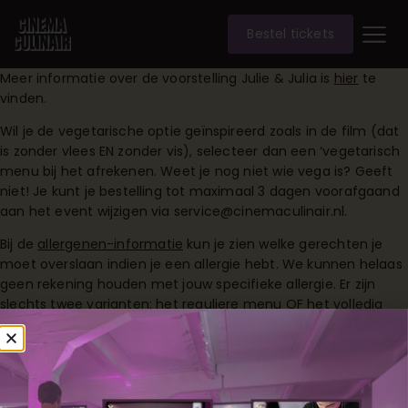
Bestel tickets
Meer informatie over de voorstelling Julie & Julia is
hier
te
vinden.
Wil je de vegetarische optie geïnspireerd zoals in de film (dat
is zonder vlees EN zonder vis), selecteer dan een ‘vegetarisch
menu bij het afrekenen. Weet je nog niet wie vega is? Geeft
niet! Je kunt je bestelling tot maximaal 3 dagen voorafgaand
aan het event wijzigen via service@cinemaculinair.nl.
Bij de
allergenen-informatie
kun je zien welke gerechten je
moet overslaan indien je een allergie hebt. We kunnen helaas
geen rekening houden met jouw specifieke allergie. Er zijn
slechts twee varianten: het reguliere menu OF het volledig
vegetarische menu (= geen vlees + geen vis). Het is niet
mogelijk om bijvoorbeeld alleen de vleesgerechten of alleen
de visgerechten een vegetarische variant te kiezen.
**JULIE & JULIA **