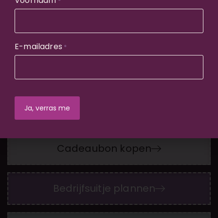
Voornaam
*
Voorstellingen
E-mailadres
*
Locaties
Cinema Culinair
Cadeaubon kopen
Bedrijfsuitje plannen