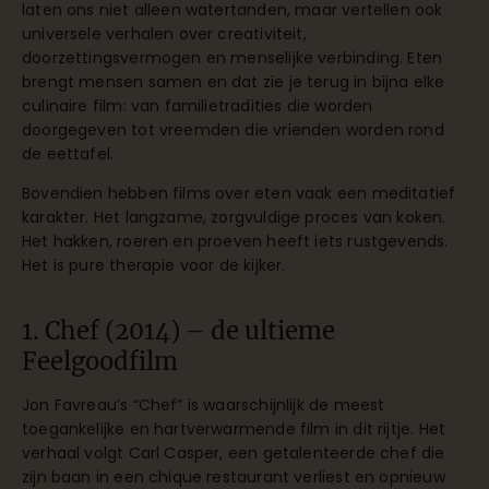
laten ons niet alleen watertanden, maar vertellen ook
universele verhalen over creativiteit,
doorzettingsvermogen en menselijke verbinding. Eten
brengt mensen samen en dat zie je terug in bijna elke
culinaire film: van familietradities die worden
doorgegeven tot vreemden die vrienden worden rond
de eettafel.
Bovendien hebben films over eten vaak een meditatief
karakter. Het langzame, zorgvuldige proces van koken.
Het hakken, roeren en proeven heeft iets rustgevends.
Het is pure therapie voor de kijker.
1. Chef (2014) – de ultieme
Feelgoodfilm
Jon Favreau’s “Chef” is waarschijnlijk de meest
toegankelijke en hartverwarmende film in dit rijtje. Het
verhaal volgt Carl Casper, een getalenteerde chef die
zijn baan in een chique restaurant verliest en opnieuw