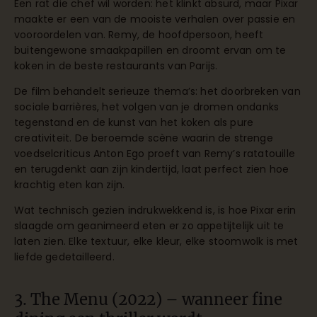
Een rat die chef wil worden: het klinkt absurd, maar Pixar
maakte er een van de mooiste verhalen over passie en
vooroordelen van. Remy, de hoofdpersoon, heeft
buitengewone smaakpapillen en droomt ervan om te
koken in de beste restaurants van Parijs.
De film behandelt serieuze thema’s: het doorbreken van
sociale barrières, het volgen van je dromen ondanks
tegenstand en de kunst van het koken als pure
creativiteit. De beroemde scène waarin de strenge
voedselcriticus Anton Ego proeft van Remy’s ratatouille
en terugdenkt aan zijn kindertijd, laat perfect zien hoe
krachtig eten kan zijn.
Wat technisch gezien indrukwekkend is, is hoe Pixar erin
slaagde om geanimeerd eten er zo appetijtelijk uit te
laten zien. Elke textuur, elke kleur, elke stoomwolk is met
liefde gedetailleerd.
3. The Menu (2022) – wanneer fine