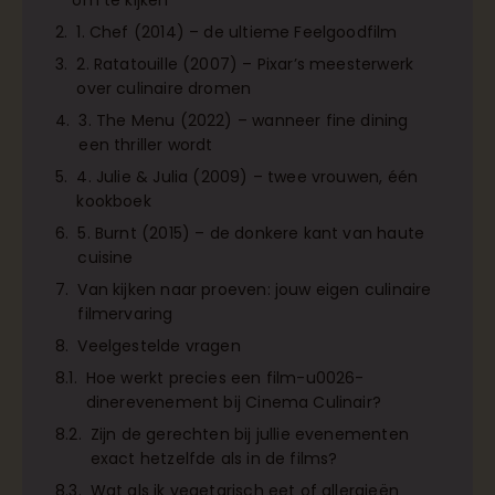
om te kijken
1. Chef (2014) – de ultieme Feelgoodfilm
2. Ratatouille (2007) – Pixar’s meesterwerk
over culinaire dromen
3. The Menu (2022) – wanneer fine dining
een thriller wordt
4. Julie & Julia (2009) – twee vrouwen, één
kookboek
5. Burnt (2015) – de donkere kant van haute
cuisine
Van kijken naar proeven: jouw eigen culinaire
filmervaring
Veelgestelde vragen
Hoe werkt precies een film-u0026-
dinerevenement bij Cinema Culinair?
Zijn de gerechten bij jullie evenementen
exact hetzelfde als in de films?
Wat als ik vegetarisch eet of allergieën