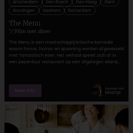
Amsterdam
Den Bosch
Den Haag
Gent
Groningen
Haarlem
Rotterdam
The Menu
Film met diner
The Menu is een maatschappij kritische komedie
waarin horror, humor en spanning worden afgewisseld
met fantastisch eten. Het verhaal speelt zich af in
een peperduur restaurant op een afgelegen eiland,
waar 14 gasten de food-beleving van hun leven gaan
meemaken.
Favoriet van
Meer info
Maartje