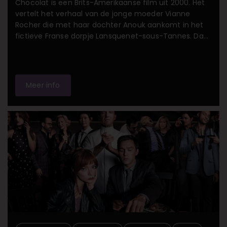
Chocolat is een Brits-Amerikaanse film uit 2000. Het
vertelt het verhaal van de jonge moeder Vianne
Rocher die met haar dochter Anouk aankomt in het
fictieve Franse dorpje Lansquenet-sous-Tannes. Daar
opent zij de kleine chocolaterie La Céleste Praline.
Deze heerlijkheidjes proef je bij ons tegelijk met de
hoofdrolspelers van de film.
Meer info