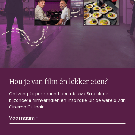
Amsterdam
Den Bosch
Gent
Groningen
Haarlem
Grease
Film met diner
Stap in een unieke filmbeleving die je niet wilt missen!
Zing en proef mee met deze klassieke Amerikaanse
Hou je van film én lekker eten?
musicalfilm.
Ontvang 2x per maand een nieuwe Smaakreis,
bijzondere filmverhalen en inspiratie uit de wereld van
Cinema Culinair.
Favoriet van
Meer info
Chef Anja
Voornaam
*