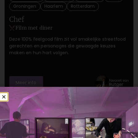
Groningen
Haarlem
Rotterdam
Chef
Film met diner
Deze 100% feelgood film zit vol smakelijke streetfood
gerechten en personages die gewaagde keuzes
maken en hun hart volgen.
Favoriet van
Meer info
Rutger