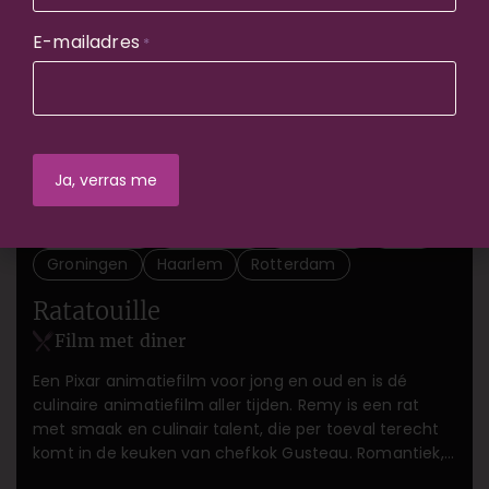
E-mailadres
*
Amsterdam
Den Bosch
Den Haag
Gent
Groningen
Haarlem
Rotterdam
Ratatouille
Film met diner
Een Pixar animatiefilm voor jong en oud en is dé
culinaire animatiefilm aller tijden. Remy is een rat
met smaak en culinair talent, die per toeval terecht
komt in de keuken van chefkok Gusteau. Romantiek,
humor en lekker authentiek Frans eten.