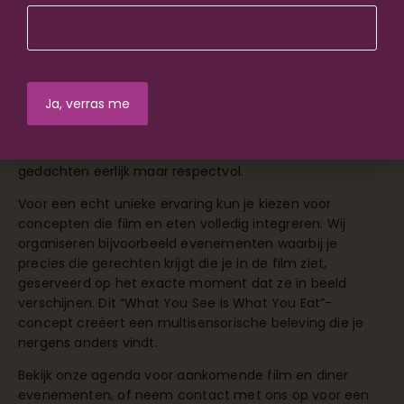
telefoon uit tijdens de film, en toon oprechte interesse
in je date’s mening over het eten en de film.
Persoonlijke aandacht
en goede voorbereiding zorgen
voor een onvergetelijke avond.
Verras je date met een doordacht gebaar zoals het van
tevoren uitzoeken van het restaurant of het meenemen
van mints voor na het eten. Stel open vragen over de
film en luister echt naar de antwoorden. Deel je eigen
gedachten eerlijk maar respectvol.
Voor een echt unieke ervaring kun je kiezen voor
concepten die film en eten volledig integreren. Wij
organiseren bijvoorbeeld evenementen waarbij je
precies die gerechten krijgt die je in de film ziet,
geserveerd op het exacte moment dat ze in beeld
verschijnen. Dit “What You See Is What You Eat”-
concept creëert een multisensorische beleving die je
nergens anders vindt.
Bekijk onze
agenda
voor aankomende film en diner
evenementen, of
neem contact
met ons op voor een