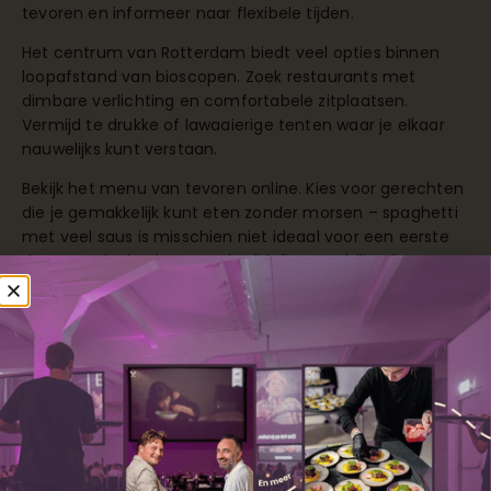
tevoren en informeer naar flexibele tijden.
Het centrum van Rotterdam biedt veel opties binnen
loopafstand van bioscopen. Zoek restaurants met
dimbare verlichting en comfortabele zitplaatsen.
Vermijd te drukke of lawaaierige tenten waar je elkaar
nauwelijks kunt verstaan.
Bekijk het menu van tevoren online. Kies voor gerechten
die je gemakkelijk kunt eten zonder morsen – spaghetti
met veel saus is misschien niet ideaal voor een eerste
date. Houd rekening met de tijd die verschillende
gerechten kosten om te bereiden en serveren.
Wat is de beste volgorde: eerst eten of
eerst film kijken?
Eerst dineren en daarna naar de film werkt meestal het
beste voor date nights. Je kunt rustig kennismaken
tijdens het eten, over de film praten die je gaat zien, en