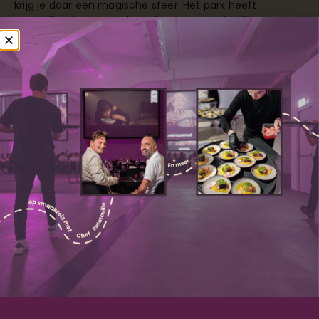
krijg je daar een magische sfeer. Het park heeft
verschillende routes, dus je kunt er gemakkelijk een paar
uur doorbrengen.
Rooftop bars zoals die in het centrum geven je een
andere kijk op de stad. De hoogte zorgt voor een
bijzondere sfeer en mooie foto’s. Veel van deze plekken
zijn toegankelijk zonder reservering, vooral op
doordeweekse dagen.
Kunstgalerijen in Strijp-S organiseren regelmatig
openingsavonden en exposities. Deze events zijn
meestal gratis toegankelijk en bieden een culturele
ervaring met andere bezoekers om je heen.
Hoe zorg je dat jullie date
onvergetelijk wordt zonder stress?
Een onvergetelijke date zonder stress ontstaat door
flexibiliteit en openheid
te omarmen. Plan één