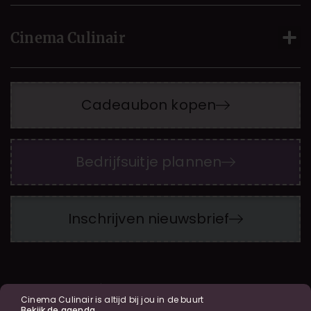
Cinema Culinair
Cadeaubon kopen
Bedrijfsuitje plannen
Inschrijven nieuwsbrief
© 2026 Cinema Culinair
| Webdesign by
WP Masters
Cinema Culinair is altijd bij jou in de buurt
Algemene voorwaarden
|
Privacybeleid
Bekijk de agenda