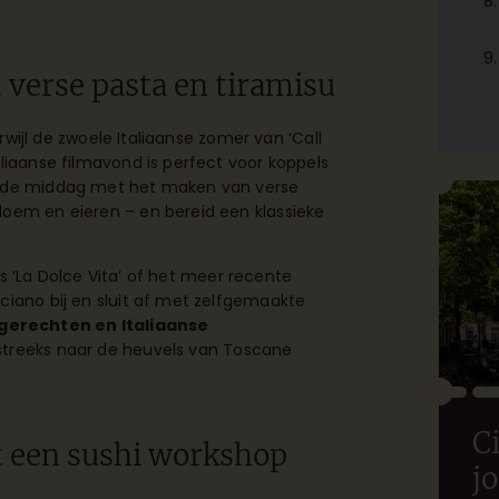
 verse pasta en tiramisu
erwijl de zwoele Italiaanse zomer van ‘Call
liaanse filmavond is perfect voor koppels
n de middag met het maken van verse
loem en eieren – en bereid een klassieke
als ‘La Dolce Vita’ of het meer recente
ciano bij en sluit af met zelfgemaakte
erechten en Italiaanse
tstreeks naar de heuvels van Toscane
Ci
et een sushi workshop
j