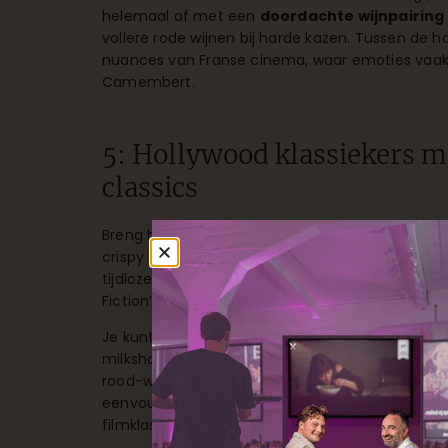
helemaal af met een
doordachte wijnpairing
vollere rode wijnen bij harde kazen. Tussen de h
nuances van Franse cinema, waar emoties vaak 
Camembert.
5: Hollywood klassiekers 
classics
Breng het iconische Amerikaanse diner naar je
crispy fries en romige milkshakes. Deze toegank
tijdloze charme van Hollywood’s gouden eeuw fil
Fiction’ of ‘La La Land’.
Je kunt de
authentieke diner-ervaring
verste
milkshakes in hoge glazen met een rietje, wikkel 
rood-wit geblokte servetten. Het beste aan dez
eenvoudig, waardoor jullie vooral kunnen genie
filmklassiekers op het scherm.