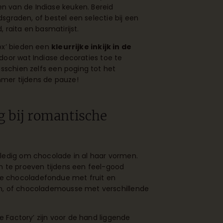
 van de Indiase keuken. Bereid
idsgraden, of bestel een selectie bij een
 raita en basmatirijst.
ox’ bieden een
kleurrijke inkijk in de
door wat Indiase decoraties toe te
isschien zelfs een poging tot het
mer tijdens de pauze!
g bij romantische
ledig om chocolade in al haar vormen.
m te proeven tijdens een feel-good
e chocoladefondue met fruit en
n, of chocolademousse met verschillende
te Factory’ zijn voor de hand liggende