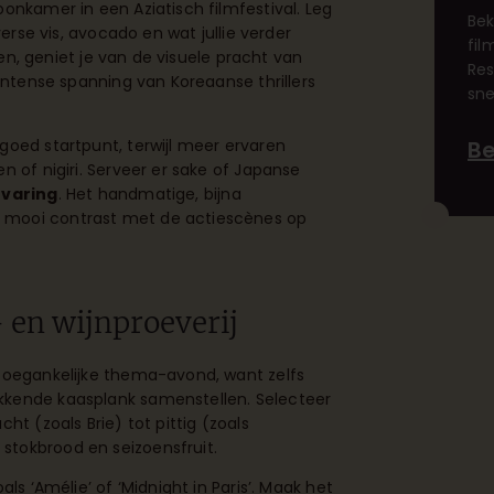
onkamer in een Aziatisch filmfestival. Leg
Bek
verse vis, avocado en wat jullie verder
fil
jden, geniet je van de visuele pracht van
Res
 intense spanning van Koreaanse thrillers
sne
goed startpunt, terwijl meer ervaren
Be
n of nigiri. Serveer er sake of Japanse
rvaring
. Het handmatige, bijna
 mooi contrast met de actiescènes op
 en wijnproeverij
 toegankelijke thema-avond, want zelfs
kkende kaasplank samenstellen. Selecteer
ht (zoals Brie) tot pittig (zoals
stokbrood en seizoensfruit.
ls ‘Amélie’ of ‘Midnight in Paris’. Maak het