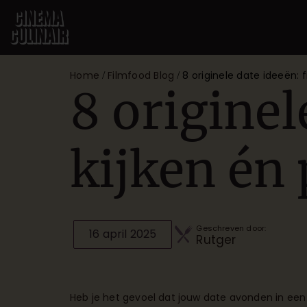
Home
Filmfood Blog
8 originele date ideeën: fi
/
/
8 originel
kijken én 
Geschreven door:
16 april 2025
Rutger
Heb je het gevoel dat jouw date avonden in een s