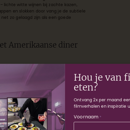
– lichte witte wijnen bij zachte kazen,
appen en slokken door vang je de subtiele
net zo gelaagd zijn als een goede
met Amerikaanse diner
 huiskamer met perfecte hamburgers,
elijke gerechten passen perfect bij de
Hou je van f
ms of moderne klassiekers als ‘Pulp
eten?
rken met kleine details: serveer de
Ontvang 2x per maand een
de burgers in vetvrij papier, en gebruik
filmverhalen en inspiratie 
e filmavond? De voorbereiding is
Voornaam
ten van elkaars gezelschap en de
*