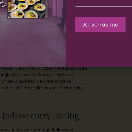
t taco bar en
m samen te genieten van Mexicaanse
kruid gehakt, gegrilde kip, zwarte bonen
mmetjes met toppings klaar: guacamole,
s.
mo del Toro’s ‘Pan’s Labyrinth’ bieden een
leurrijke Mexicaanse keuken. Maak de
of Mexican beer. Het interactieve
 ervoor dat deze filmavond allesbehalve
Indiase curry tasting
emotionele verhalen van Bollywood