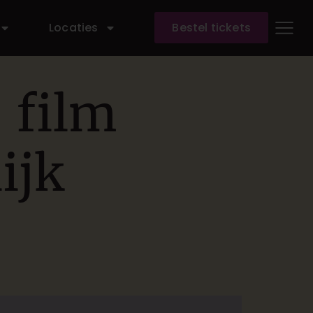
Locaties
Bestel tickets
: film
ijk