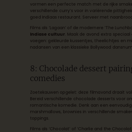
vormen een perfecte match met de rijke smaken
verschillende curry’s voor in variërende pittighe
goed Indiaas restaurant. Serveer met naanbrood,
Films als ‘Lagaan’ of de modernere ‘The Lunchb
Indiase cultuur
. Maak de avond extra speciaal 
voegen: gekleurde kussentjes, theelichtjes en m
nadansen van een klassieke Bollywood dansnum
8: Chocolade dessert pairin
comedies
Zoetekauwen opgelet: deze filmavond draait vol
Bereid verschillende chocolade desserts voor o
romantische komedie. Denk aan een eenvoudig
marshmallows, brownies in verschillende smake
toppings.
Films als ‘Chocolat’ of ‘Charlie and the Chocola