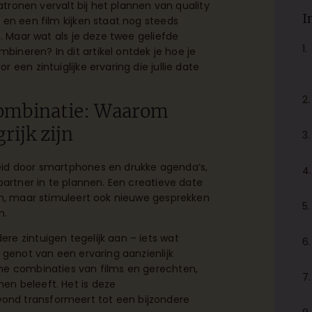
patronen vervalt bij het plannen van quality
I
 en een film kijken staat nog steeds
n. Maar wat als je deze twee geliefde
ineren? In dit artikel ontdek je hoe je
een zintuiglijke ervaring die jullie date
 combinatie: Waarom
rijk zijn
eid door smartphones en drukke agenda’s,
partner in te plannen. Een creatieve date
en, maar stimuleert ook nieuwe gesprekken
n.
e zintuigen tegelijk aan – iets wat
 genot van een ervaring aanzienlijk
he combinaties van films en gerechten,
en beleeft. Het is deze
ond transformeert tot een bijzondere