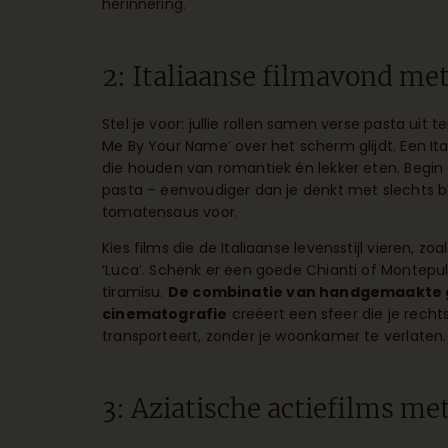
herinnering.
2: Italiaanse filmavond met
Stel je voor: jullie rollen samen verse pasta uit t
Me By Your Name’ over het scherm glijdt. Een Ita
die houden van romantiek én lekker eten. Begi
pasta – eenvoudiger dan je denkt met slechts b
tomatensaus voor.
Kies films die de Italiaanse levensstijl vieren, zo
‘Luca’. Schenk er een goede Chianti of Montepul
tiramisu.
De combinatie van handgemaakte g
cinematografie
creëert een sfeer die je rech
transporteert, zonder je woonkamer te verlaten.
3: Aziatische actiefilms m