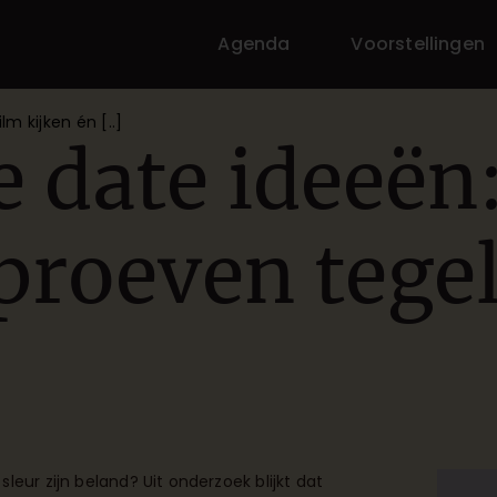
Agenda
Voorstellingen
lm kijken én [..]
e date ideeën
proeven tegel
leur zijn beland? Uit onderzoek blijkt dat