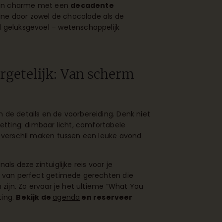
aan charme met een
decadente
fine door zowel de chocolade als de
l geluksgevoel – wetenschappelijk
rgetelijk: Van scherm
 de details en de voorbereiding. Denk niet
setting: dimbaar licht, comfortabele
t verschil maken tussen een leuke avond
ls deze zintuiglijke reis voor je
en van perfect getimede gerechten die
 zijn. Zo ervaar je het ultieme “What You
ting.
Bekijk de
agenda
en reserveer