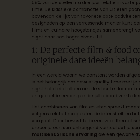
68% van de stellen na drie jaar relatie in vaste 
time. De klassieke combinatie van uit eten gaan
bovenaan de lijst van favoriete date activiteite
bezigheden op een verrassende manier kunt comb
films en culinaire hoogstandjes samenbrengt voor 
night naar een hoger niveau tilt.
1: De perfecte film & food
originele date ideeën belang
In een wereld waarin we constant worden afgel
is het belangrijk om bewust quality time met je 
night helpt niet alleen om de sleur te doorbrek
en gedeelde ervaringen die jullie band versterke
Het combineren van film en eten spreekt meerder
volgens relatietherapeuten de intensiteit en het
vergroot. Door bewust te kiezen voor thematisc
creëer je een samenhangend verhaal dat je sam
multisensorische ervaring
die een gewone av