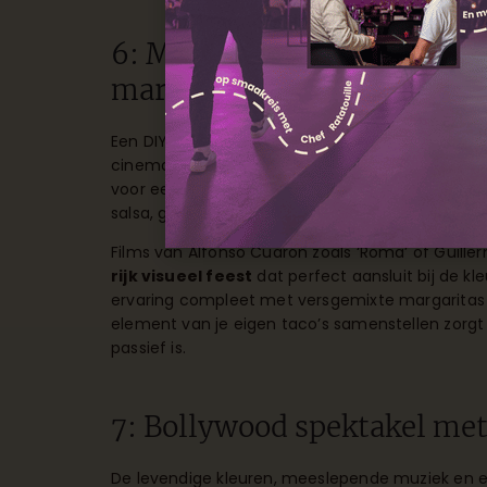
6: Mexicaanse filmavond me
margaritas
Een DIY taco bar is een interactieve manier o
cinema. Bereid verschillende vullingen voor – ge
voor een vegetarische optie – en zet kleine ko
salsa, geraspte kaas, zure room en limoenpartje
Films van Alfonso Cuarón zoals ‘Roma’ of Guiller
rijk visueel feest
dat perfect aansluit bij de k
ervaring compleet met versgemixte margaritas 
element van je eigen taco’s samenstellen zorgt
passief is.
7: Bollywood spektakel met 
De levendige kleuren, meeslepende muziek en 