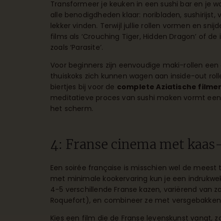
Transformeer je keuken in een sushi bar en je wo
alle benodigdheden klaar: noribladen, sushirijst, 
lekker vinden. Terwijl jullie rollen vormen en sni
films als ‘Crouching Tiger, Hidden Dragon’ of de
zoals ‘Parasite’.
Voor beginners zijn eenvoudige maki-rollen een 
thuiskoks zich kunnen wagen aan inside-out rolle
biertjes bij voor de
complete Aziatische filme
meditatieve proces van sushi maken vormt een
het scherm.
4: Franse cinema met kaas-
Een soirée française is misschien wel de meest
met minimale kookervaring kun je een indrukwe
4-5 verschillende Franse kazen, variërend van zac
Roquefort), en combineer ze met versgebakken 
Kies een film die de Franse levenskunst vangt, zoa