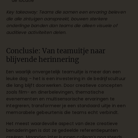
de locatie
Key takeaway: Teams die samen een ervaring beleven
die alle zintuigen aanspreekt, bouwen sterkere
onderlinge banden dan teams die alleen visuele of
auditieve activiteiten delen.
Conclusie: Van teamuitje naar
blijvende herinnering
Een waarlijk onvergetelijk teamuitje is meer dan een
leuke dag – het is een investering in de bedrijfscultuur
die lang blijft doorwerken. Door creatieve concepten
zoals film- en dinerbelevingen, thematische
evenementen en multisensorische ervaringen te
integreren, transformeer je een standaard uitje in een
memorabele gebeurtenis die teams echt verbindt.
Het meest waardevolle aspect van deze creatieve
benaderingen is dat ze gedeelde referentiepunten
creëren. Maanden later kunnen collega’s nog steeds