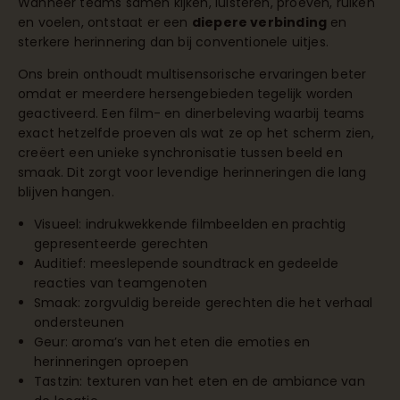
Wanneer teams samen kijken, luisteren, proeven, ruiken
en voelen, ontstaat er een
diepere verbinding
en
sterkere herinnering dan bij conventionele uitjes.
Ons brein onthoudt multisensorische ervaringen beter
omdat er meerdere hersengebieden tegelijk worden
geactiveerd. Een film- en dinerbeleving waarbij teams
exact hetzelfde proeven als wat ze op het scherm zien,
creëert een unieke synchronisatie tussen beeld en
smaak. Dit zorgt voor levendige herinneringen die lang
blijven hangen.
Visueel: indrukwekkende filmbeelden en prachtig
gepresenteerde gerechten
Auditief: meeslepende soundtrack en gedeelde
reacties van teamgenoten
Smaak: zorgvuldig bereide gerechten die het verhaal
ondersteunen
Geur: aroma’s van het eten die emoties en
herinneringen oproepen
Tastzin: texturen van het eten en de ambiance van