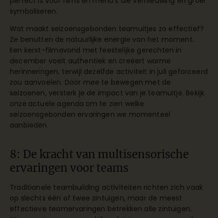
perfect is voor films en menu’s die vernieuwing en groei
symboliseren.
Wat maakt seizoensgebonden teamuitjes zo effectief?
Ze benutten de natuurlijke energie van het moment.
Een kerst-filmavond met feestelijke gerechten in
december voelt authentiek en creëert warme
herinneringen, terwijl dezelfde activiteit in juli geforceerd
zou aanvoelen. Door mee te bewegen met de
seizoenen, versterk je de impact van je teamuitje. Bekijk
onze
actuele agenda
om te zien welke
seizoensgebonden ervaringen we momenteel
aanbieden.
8: De kracht van multisensorische
ervaringen voor teams
Traditionele teambuilding activiteiten richten zich vaak
op slechts één of twee zintuigen, maar de meest
effectieve teamervaringen betrekken alle zintuigen.