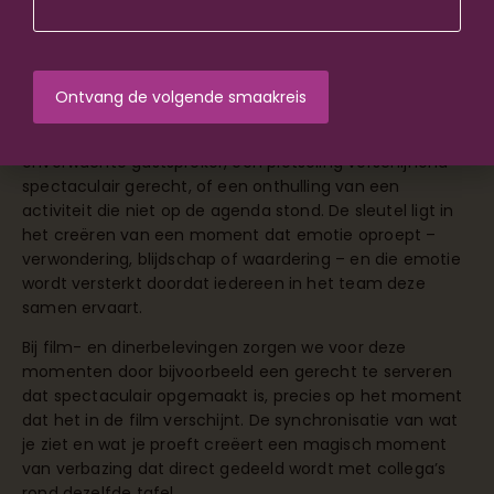
een
collectieve herinnering
die bijdraagt aan een
gevoel van saamhorigheid. Deze ‘wij waren erbij’-
momenten versterken de teamband op een manier die
moeilijk te bereiken is met voorspelbare activiteiten.
Effectieve verrassingsmomenten hoeven niet groots of
duur te zijn, maar wel doordacht. Het kan gaan om een
onverwachte gastspreker, een plotseling verschijnend
spectaculair gerecht, of een onthulling van een
activiteit die niet op de agenda stond. De sleutel ligt in
het creëren van een moment dat emotie oproept –
verwondering, blijdschap of waardering – en die emotie
wordt versterkt doordat iedereen in het team deze
samen ervaart.
Bij film- en dinerbelevingen zorgen we voor deze
momenten door bijvoorbeeld een gerecht te serveren
dat spectaculair opgemaakt is, precies op het moment
dat het in de film verschijnt. De synchronisatie van wat
je ziet en wat je proeft creëert een magisch moment
van verbazing dat direct gedeeld wordt met collega’s
rond dezelfde tafel.