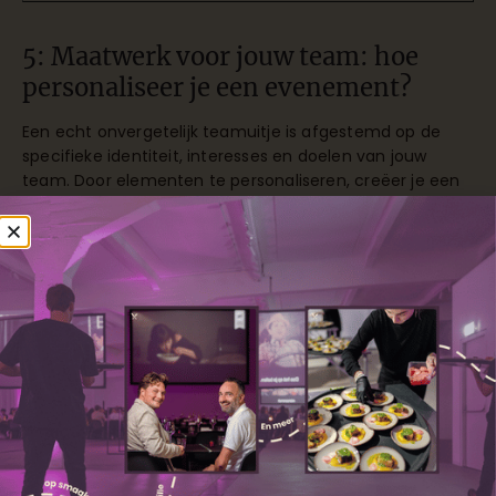
5: Maatwerk voor jouw team: hoe
personaliseer je een evenement?
Een echt onvergetelijk teamuitje is afgestemd op de
specifieke identiteit, interesses en doelen van jouw
team. Door elementen te personaliseren, creëer je een
ervaring die resoneert met de
unieke bedrijfscultuur
en persoonlijkheden in je team. Dit maakt het verschil
tussen een generiek uitje en een betekenisvolle ervaring
die nog lang nagalmt.
Begin met het identificeren van de interesses en
voorkeuren binnen je team. Houdt je team van
competitie of juist van creatieve samenwerking? Zijn er
specifieke films of gastronomische voorkeuren die
aansluiten bij jullie branche of bedrijfswaarden? Door
deze elementen te integreren, maak je het evenement
direct relevanter en persoonlijker.