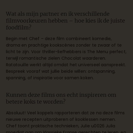
Wat als mijn partner en ik verschillende
filmvoorkeuren hebben – hoe kies ik de juiste
foodfilm?
Begin met Chef – deze film combineert komedie,
drama en prachtige kookscènes zonder te zwaar of te
licht te zijn. Voor thriller-liefhebbers is The Menu perfect,
terwijl romantische zielen Chocolat waarderen.
Ratatouille werkt altijd omdat het universeel aanspreekt.
Bespreek vooraf wat jullie beide willen: ontspanning,
spanning, of inspiratie voor samen koken.
Kunnen deze films ons echt inspireren om
betere koks te worden?
Absoluut! Veel koppels rapporteren dat ze na deze films
nieuwe recepten uitproberen of kooklessen nemen.
Chef toont praktische technieken, Julie u0026 Julia
moedigt aan om klassieke Franse gerechten te leren, en