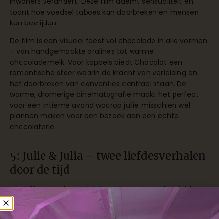
inwoners verandert. Deze film ademt sensualiteit en
toont hoe voedsel taboes kan doorbreken en mensen
kan bevrijden.
De film is een visueel feest vol chocolade in alle vormen
– van handgemaakte pralines tot warme
chocolademelk. Voor koppels biedt Chocolat een
romantische sfeer waarin de kracht van verleiding en
het doorbreken van conventies centraal staan. De
warme, dromerige cinematografie maakt het perfect
voor een intieme avond waarop jullie misschien wel
plannen maken voor een bezoek aan een echte
chocolaterie.
5: Julie & Julia – twee liefdesverhalen
door de tijd
Deze film vertelt parallel de verhalen van Julia Child en
Julie Powell, twee vrouwen die hun passie voor koken
gebruiken om hun leven vorm te geven. Het toont hoe