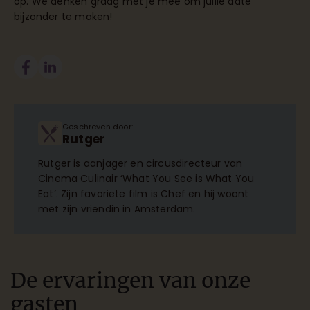
op
. We denken graag met je mee om jullie date
bijzonder te maken!
Geschreven door:
Rutger
Rutger is aanjager en circusdirecteur van
Cinema Culinair ‘What You See is What You
Eat’. Zijn favoriete film is Chef en hij woont
met zijn vriendin in Amsterdam.
De ervaringen van onze
gasten