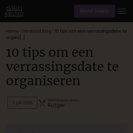
Bestel tickets
Home
Filmfood Blog
10 tips om een verrassingsdate te
/
/
organi[..]
10 tips om een
verrassingsdate te
organiseren
Geschreven door:
11 juli 2025
Rutger